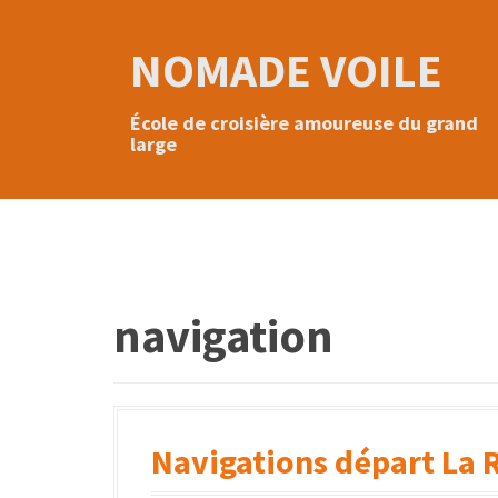
A
l
NOMADE VOILE
l
e
r
École de croisière amoureuse du grand
a
large
u
c
o
n
t
e
n
u
navigation
p
r
i
n
c
Navigations départ La 
i
p