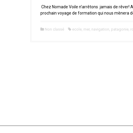
a
l
Chez Nomade Voile n’arrêtons jamais de rêver! A 
prochain voyage de formation qui nous mènera de 
Non classé
ecole
,
mer
,
navigation
,
patagonie
,
r