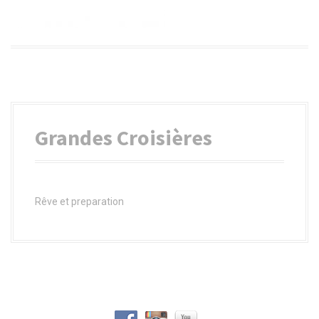
a
l
Grandes Croisières
Rêve et preparation