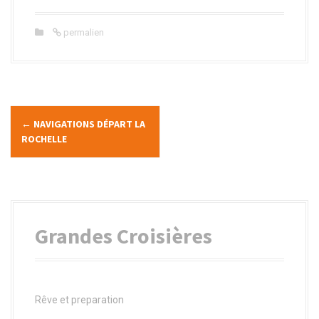
a
l
permalien
N
←
NAVIGATIONS DÉPART LA
ROCHELLE
a
v
i
Grandes Croisières
g
a
Rêve et preparation
t